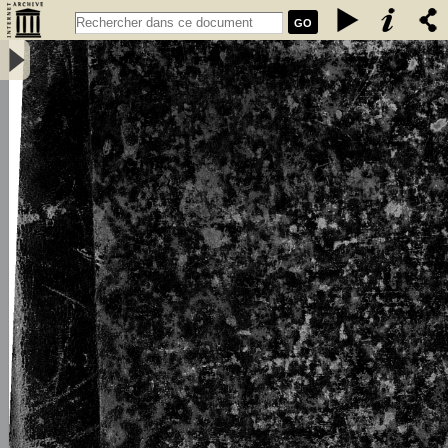
GO
L\'émigration bretonne en Armorique du Ve au VIIe siècle de notre
ère : thèse pour le doctorat - Loth, Joseph (1847-1934)