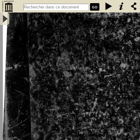
GO
L\'émigration bretonne en Armorique du Ve au VIIe siècle de notre
ère : thèse pour le doctorat - Loth, Joseph (1847-1934)