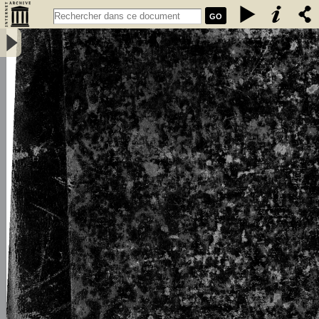
GO
L\'émigration bretonne en Armorique du Ve au VIIe siècle de notre
ère : thèse pour le doctorat - Loth, Joseph (1847-1934)