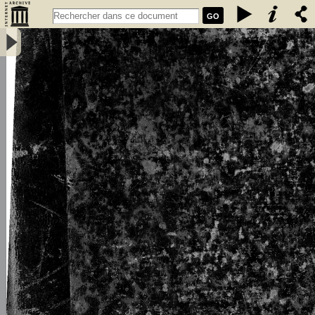
GO
L\'émigration bretonne en Armorique du Ve au VIIe siècle de notre
ère : thèse pour le doctorat - Loth, Joseph (1847-1934)