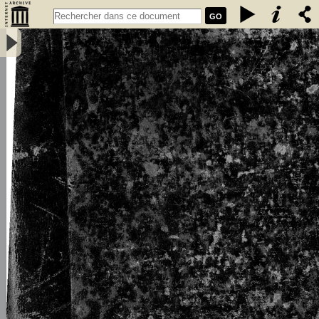
GO
L\'émigration bretonne en Armorique du Ve au VIIe siècle de notre
ère : thèse pour le doctorat - Loth, Joseph (1847-1934)