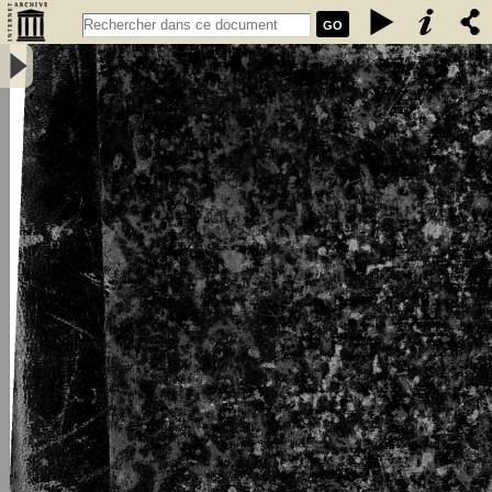
GO
L\'émigration bretonne en Armorique du Ve au VIIe siècle de notre
ère : thèse pour le doctorat - Loth, Joseph (1847-1934)