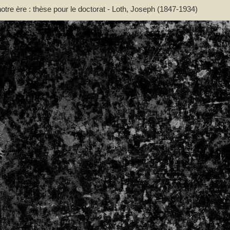
otre ère : thèse pour le doctorat - Loth, Joseph (1847-1934)