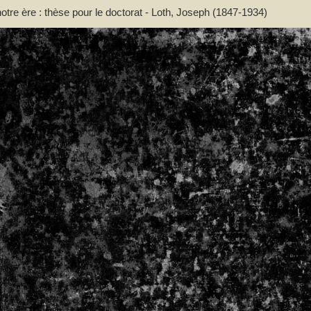
otre ère : thèse pour le doctorat - Loth, Joseph (1847-1934)