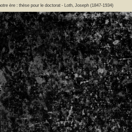
otre ère : thèse pour le doctorat - Loth, Joseph (1847-1934)