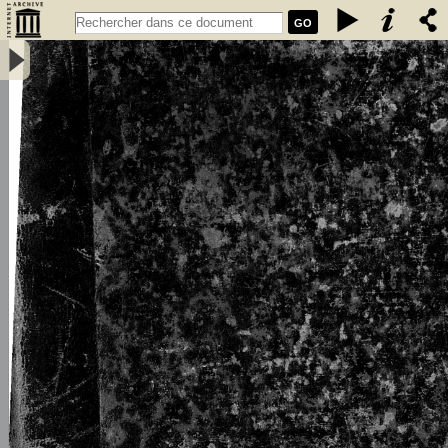
GO
L\'émigration bretonne en Armorique du Ve au VIIe siècle de notre
ère : thèse pour le doctorat - Loth, Joseph (1847-1934)