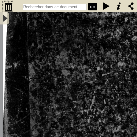
GO
L\'émigration bretonne en Armorique du Ve au VIIe siècle de notre
ère : thèse pour le doctorat - Loth, Joseph (1847-1934)