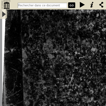
GO
L\'émigration bretonne en Armorique du Ve au VIIe siècle de notre
ère : thèse pour le doctorat - Loth, Joseph (1847-1934)