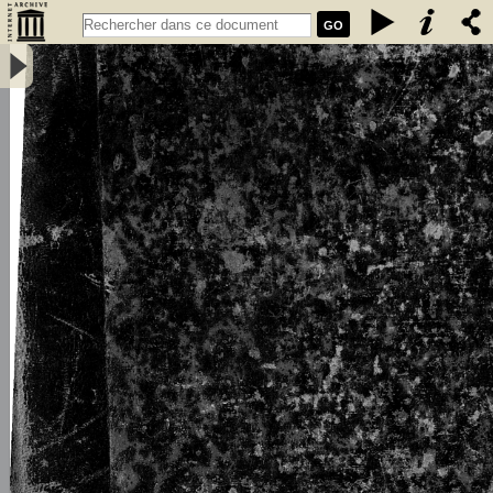
GO
L\'émigration bretonne en Armorique du Ve au VIIe siècle de notre
ère : thèse pour le doctorat - Loth, Joseph (1847-1934)