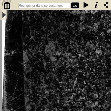
GO
L\'émigration bretonne en Armorique du Ve au VIIe siècle de notre
ère : thèse pour le doctorat - Loth, Joseph (1847-1934)