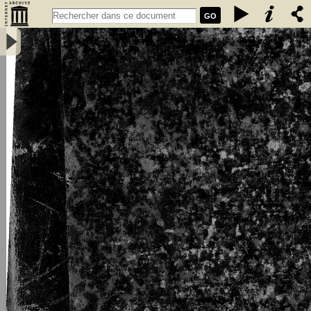
GO
L\'émigration bretonne en Armorique du Ve au VIIe siècle de notre
ère : thèse pour le doctorat - Loth, Joseph (1847-1934)