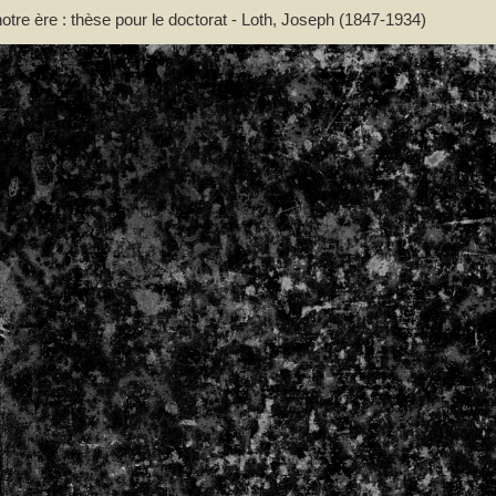
otre ère : thèse pour le doctorat - Loth, Joseph (1847-1934)