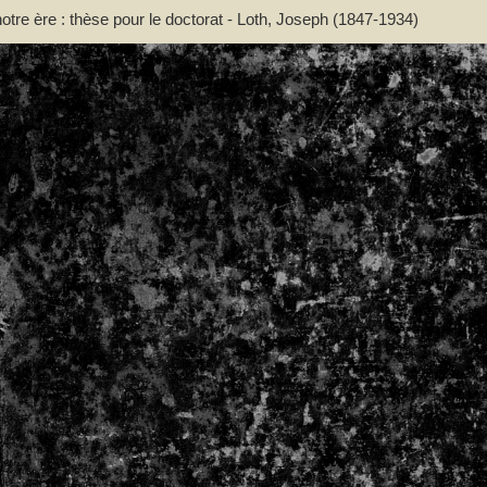
otre ère : thèse pour le doctorat - Loth, Joseph (1847-1934)